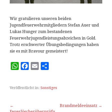
Wir gratulieren unseren beiden
Jugendfeuerwehrmitgliedern Stefan Auer und
Lukas Hunger zum bestandenen
Feuerwehrjugendleistungsabzeichen in Gold.
Trotz erschwerter Übungsbedingungen haben
sie es mit Bravour gemeistert!
W
F
E
T
h
a
m
ei
at
c
ai
le
s
e
l
n
Veröffentlicht in:
Sonstiges
A
b
p
o
Beitrags-
←
Brandmeldeeinsatz →
Feuerlöscherüberprüfu