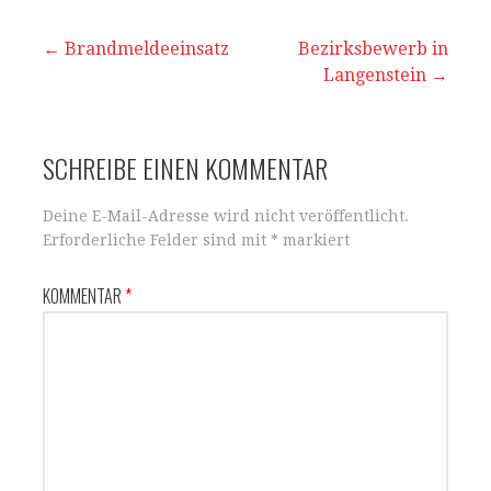
A
b
p
o
Beitrags-
← Brandmeldeeinsatz
Bezirksbewerb in
p
o
Langenstein →
Navigation
k
SCHREIBE EINEN KOMMENTAR
Deine E-Mail-Adresse wird nicht veröffentlicht.
Erforderliche Felder sind mit
*
markiert
KOMMENTAR
*