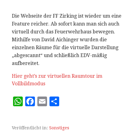
Die Webseite der FF Zirking ist wieder um eine
Feature reicher. Ab sofort kann man sich auch
virtuell durch das Feuerwehrhaus bewegen.
Mithilfe von David Aichinger wurden die
einzelnen Räume für die virtuelle Darstellung
„abgescannt“ und schließlich EDV-mäßig
aufbereitet.
Hier geht’s zur virtuellen Raumtour im
Vollbildmodus
W
F
E
T
h
a
m
ei
at
c
ai
le
s
e
l
n
Veröffentlicht in:
Sonstiges