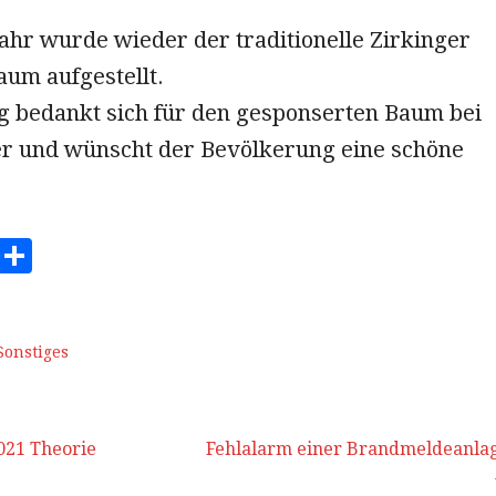
ahr wurde wieder der traditionelle Zirkinger
um aufgestellt.
ng bedankt sich für den gesponserten Baum bei
er und wünscht der Bevölkerung eine schöne
E
T
m
ei
ai
le
n
Sonstiges
021 Theorie
Fehlalarm einer Brandmeldeanla