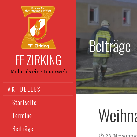
Zum
Inhalt
springen
Beiträge
FF ZIRKING
Mehr als eine Feuerwehr
AKTUELLES
Startseite
Weihn
Termine
Beiträge
28. Novembe