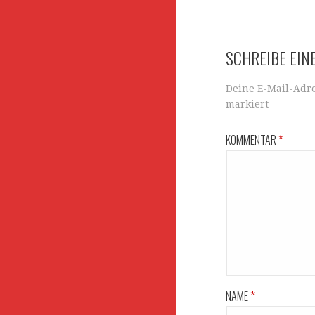
k
Navigation
SCHREIBE EI
Deine E-Mail-Adre
markiert
KOMMENTAR
*
NAME
*