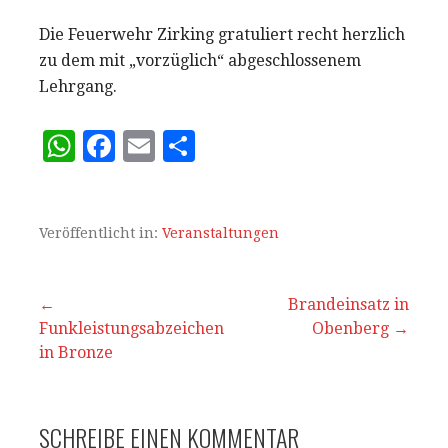
Die Feuerwehr Zirking gratuliert recht herzlich
zu dem mit „vorzüglich“ abgeschlossenem
Lehrgang.
W
F
E
T
h
a
m
ei
at
c
ai
le
s
e
l
n
Veröffentlicht in:
Veranstaltungen
A
b
p
o
Beitrags-
←
Brandeinsatz in
Funkleistungsabzeichen
p
o
Obenberg →
Navigation
in Bronze
k
SCHREIBE EINEN KOMMENTAR