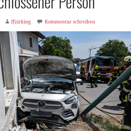
chlossener Person
ffzirking
Kommentar schreiben