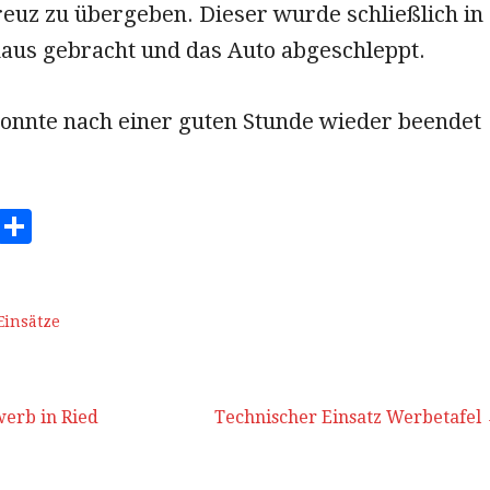
euz zu übergeben. Dieser wurde schließlich in
aus gebracht und das Auto abgeschleppt.
konnte nach einer guten Stunde wieder beendet
E
T
m
ei
ai
le
n
Einsätze
erb in Ried
Technischer Einsatz Werbetafel