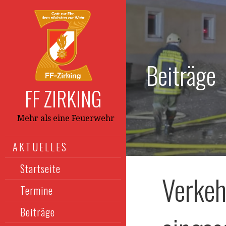
Zum
Inhalt
springen
Beiträge
FF ZIRKING
Mehr als eine Feuerwehr
AKTUELLES
Startseite
Verkeh
Termine
Beiträge