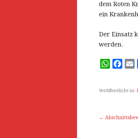
dem Roten Kr
ein Krankenh
Der Einsatz 
werden.
W
F
h
a
at
c
s
e
l
Veröffentlicht in:
A
b
p
o
Beitrags-
← Abschnittsbew
p
o
k