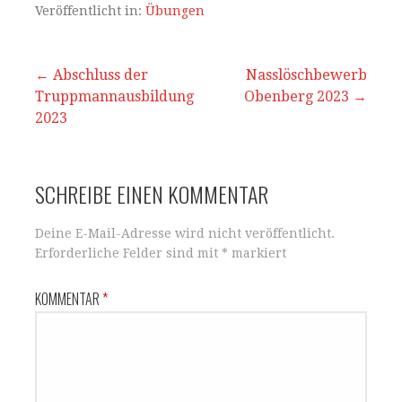
s
e
l
n
Veröffentlicht in:
Übungen
A
b
p
o
Beitrags-
← Abschluss der
Nasslöschbewerb
Truppmannausbildung
p
o
Obenberg 2023 →
Navigation
2023
k
SCHREIBE EINEN KOMMENTAR
Deine E-Mail-Adresse wird nicht veröffentlicht.
Erforderliche Felder sind mit
*
markiert
KOMMENTAR
*