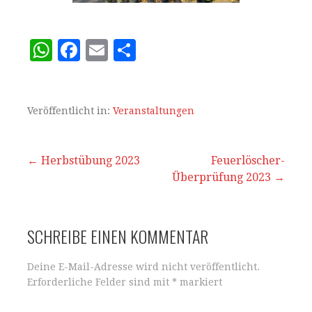
W
F
E
T
h
a
m
ei
at
c
ai
le
s
e
l
n
Veröffentlicht in:
Veranstaltungen
A
b
p
o
Beitrags-
← Herbstübung 2023
Feuerlöscher-
p
o
Überprüfung 2023 →
Navigation
k
SCHREIBE EINEN KOMMENTAR
Deine E-Mail-Adresse wird nicht veröffentlicht.
Erforderliche Felder sind mit
*
markiert