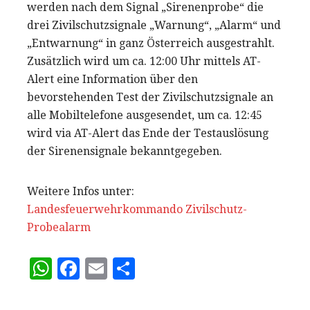
werden nach dem Signal „Sirenenprobe“ die
drei Zivilschutzsignale „Warnung“, „Alarm“ und
„Entwarnung“ in ganz Österreich ausgestrahlt.
Zusätzlich wird um ca. 12:00 Uhr mittels AT-
Alert eine Information über den
bevorstehenden Test der Zivilschutzsignale an
alle Mobiltelefone ausgesendet, um ca. 12:45
wird via AT-Alert das Ende der Testauslösung
der Sirenensignale bekanntgegeben.
Weitere Infos unter:
Landesfeuerwehrkommando Zivilschutz-
Probealarm
W
F
E
T
h
a
m
ei