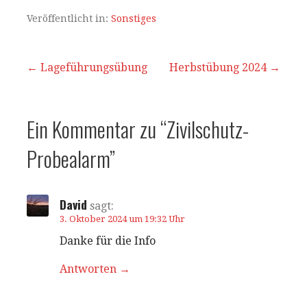
at
c
ai
le
s
e
l
n
Veröffentlicht in:
Sonstiges
A
b
p
o
Beitrags-
← Lageführungsübung
Herbstübung 2024 →
p
o
Navigation
k
Ein Kommentar zu
“Zivilschutz-
Probealarm”
David
sagt:
3. Oktober 2024 um 19:32 Uhr
Danke für die Info
Antworten