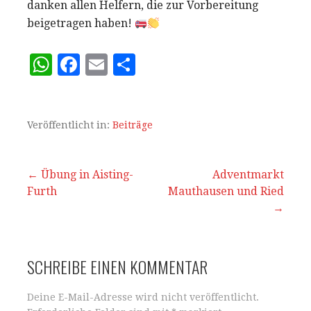
danken allen Helfern, die zur Vorbereitung
beigetragen haben!
W
F
E
T
h
a
m
ei
at
c
ai
le
s
e
l
n
Veröffentlicht in:
Beiträge
A
b
p
o
Beitrags-
← Übung in Aisting-
Adventmarkt
Furth
p
o
Mauthausen und Ried
Navigation
→
k
SCHREIBE EINEN KOMMENTAR
Deine E-Mail-Adresse wird nicht veröffentlicht.