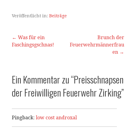
at
c
ai
le
s
e
l
n
Veröffentlicht in:
Beiträge
A
b
p
o
Beitrags-
← Was für ein
Brunch der
Faschingsgschnas!
p
o
Feuerwehrmännerfrau
Navigation
en →
k
Ein Kommentar zu
“Preisschnapsen
der Freiwilligen Feuerwehr Zirking”
Pingback:
low cost androxal