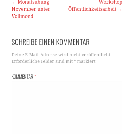
p
o
Beitrags-
← Monatsübung
Workshop
November unter
p
o
Öffentlichkeitsarbeit →
Navigation
Vollmond
k
SCHREIBE EINEN KOMMENTAR
Deine E-Mail-Adresse wird nicht veröffentlicht.
Erforderliche Felder sind mit
*
markiert
KOMMENTAR
*