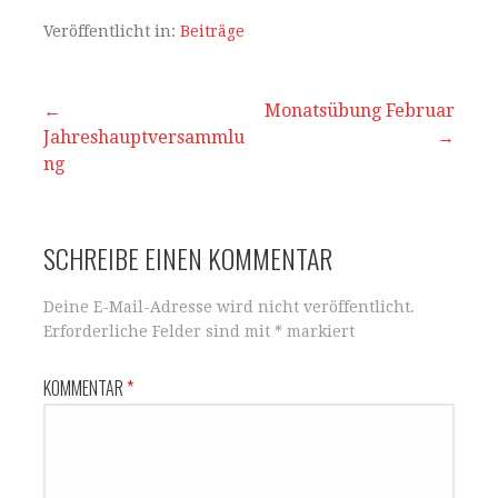
at
c
ai
le
s
e
l
n
Veröffentlicht in:
Beiträge
A
b
p
o
Beitrags-
←
Monatsübung Februar
Jahreshauptversammlu
p
o
→
Navigation
ng
k
SCHREIBE EINEN KOMMENTAR
Deine E-Mail-Adresse wird nicht veröffentlicht.
Erforderliche Felder sind mit
*
markiert
KOMMENTAR
*