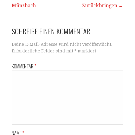
Beitrags-
Münzbach
p
o
Zurückbringen →
Navigation
k
SCHREIBE EINEN KOMMENTAR
Deine E-Mail-Adresse wird nicht veröffentlicht.
Erforderliche Felder sind mit
*
markiert
KOMMENTAR
*
NAME
*