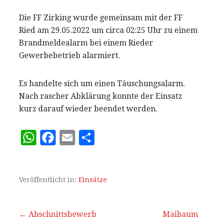
Die FF Zirking wurde gemeinsam mit der FF
Ried am 29.05.2022 um circa 02:25 Uhr zu einem
Brandmeldealarm bei einem Rieder
Gewerbebetrieb alarmiert.
Es handelte sich um einen Täuschungsalarm.
Nach rascher Abklärung konnte der Einsatz
kurz darauf wieder beendet werden.
W
F
E
T
h
a
m
ei
at
c
ai
le
s
e
l
n
Veröffentlicht in:
Einsätze
A
b
p
o
← Abschnittsbewerb
Maibaum