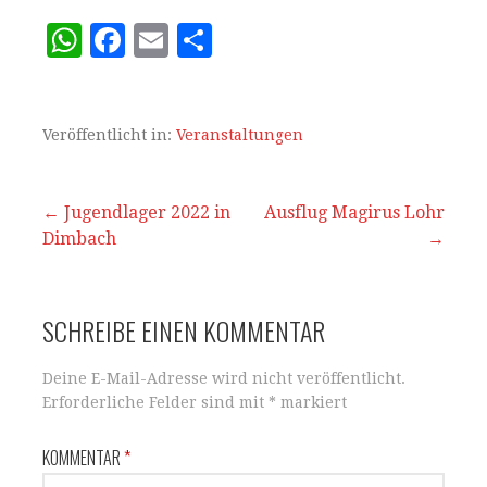
W
F
E
T
h
a
m
ei
at
c
ai
le
s
e
l
n
Veröffentlicht in:
Veranstaltungen
A
b
p
o
Beitrags-
← Jugendlager 2022 in
Ausflug Magirus Lohr
Dimbach
p
o
→
Navigation
k
SCHREIBE EINEN KOMMENTAR
Deine E-Mail-Adresse wird nicht veröffentlicht.
Erforderliche Felder sind mit
*
markiert
KOMMENTAR
*