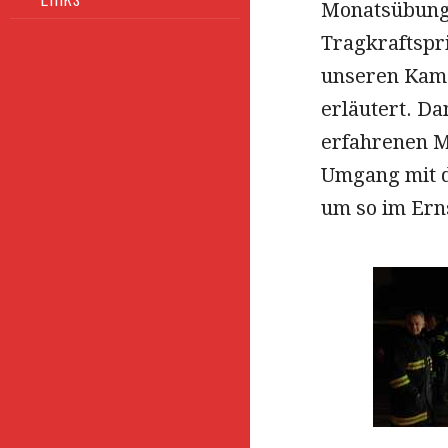
Monatsübung 
Tragkraftspr
unseren Kame
erläutert. D
erfahrenen M
Umgang mit d
um so im Erns