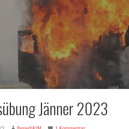
sübung Jänner 2023
23
BenediktM
1 Kommentar