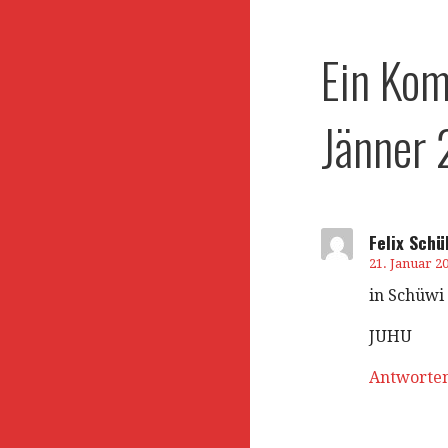
Navigation
Ein Ko
Jänner
Felix Schü
21. Januar 2
in Schüwi
JUHU
Antworte