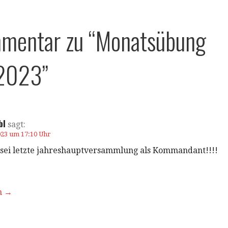
mmentar zu
“Monatsübung
 2023”
bl
sagt:
023 um 17:10 Uhr
 sei letzte jahreshauptversammlung als Kommandant!!!!
n