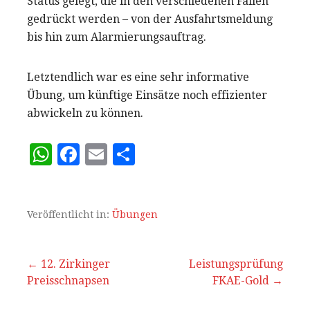
Status gelegt, die in den verschiedenen Fällen
gedrückt werden – von der Ausfahrtsmeldung
bis hin zum Alarmierungsauftrag.
Letztendlich war es eine sehr informative
Übung, um künftige Einsätze noch effizienter
abwickeln zu können.
W
F
E
T
h
a
m
ei
at
c
ai
le
s
e
l
n
Veröffentlicht in:
Übungen
A
b
p
o
Beitrags-
← 12. Zirkinger
Leistungsprüfung
Preisschnapsen
p
o
FKAE-Gold →
Navigation
k