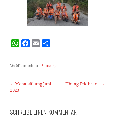
W
F
E
T
h
a
m
ei
at
c
ai
le
s
e
l
n
Veröffentlicht in:
Sonstiges
A
b
p
o
Beitrags-
← Monatsübung Juni
Übung Feldbrand →
2023
p
o
Navigation
k
SCHREIBE EINEN KOMMENTAR