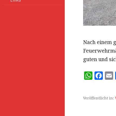
Nach einem g
Feuerwehrmän
guten und sic
W
F
h
a
at
c
s
e
l
Veröffentlicht in:
A
b