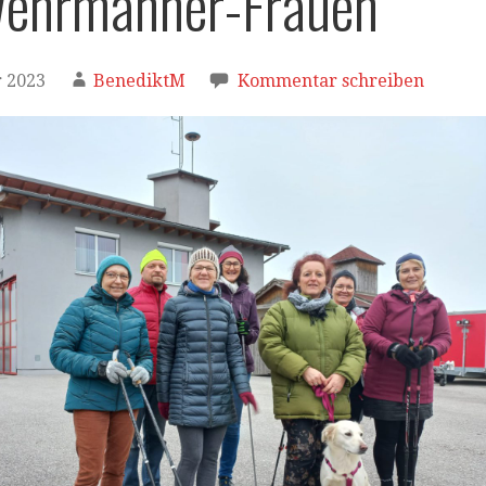
wehrmänner-Frauen
 2023
BenediktM
Kommentar schreiben