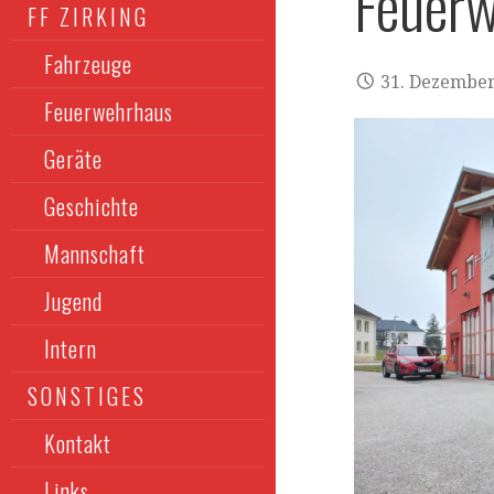
Feuer
FF ZIRKING
Fahrzeuge
31. Dezember
Feuerwehrhaus
Geräte
Geschichte
Mannschaft
Jugend
Intern
SONSTIGES
Kontakt
Links