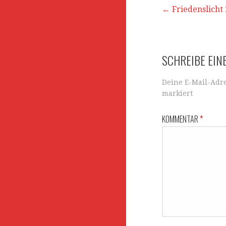
p
o
Beitrags-
← Friedenslicht
p
o
k
Navigation
SCHREIBE EI
Deine E-Mail-Adre
markiert
KOMMENTAR
*