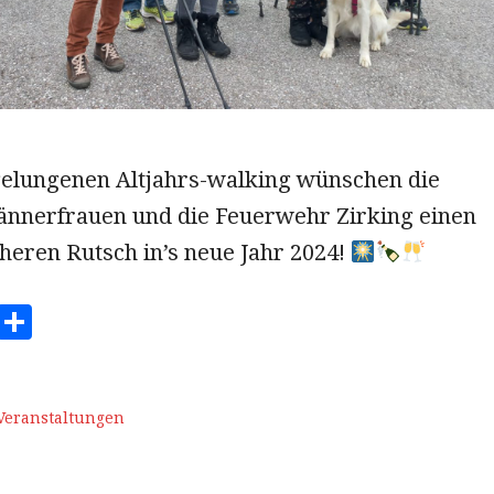
elungenen Altjahrs-walking wünschen die
nerfrauen und die Feuerwehr Zirking einen
heren Rutsch in’s neue Jahr 2024!
E
T
m
ei
ai
le
n
Veranstaltungen