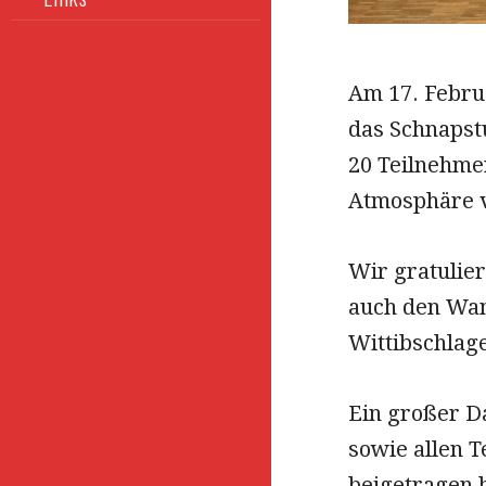
Am 17. Febru
das Schnapstu
20 Teilnehme
Atmosphäre v
Wir gratulier
auch den Wan
Wittibschlag
Ein großer D
sowie allen T
beigetragen 