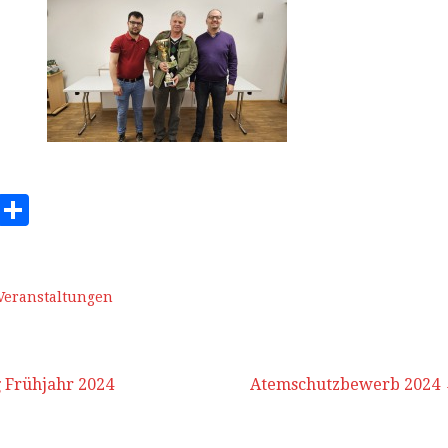
E
T
m
ei
ai
le
n
Veranstaltungen
 Frühjahr 2024
Atemschutzbewerb 2024