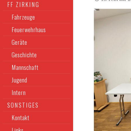
FF ZIRKING
Fahrzeuge
Feuerwehrhaus
Geräte
Geschichte
Mannschaft
Jugend
Intern
SONSTIGES
Kontakt
Links