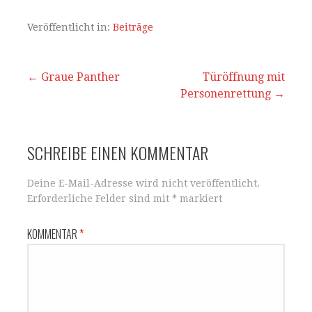
at
c
ai
le
s
e
l
n
Veröffentlicht in:
Beiträge
A
b
p
o
Beitrags-
← Graue Panther
Türöffnung mit
p
o
Personenrettung →
Navigation
k
SCHREIBE EINEN KOMMENTAR
Deine E-Mail-Adresse wird nicht veröffentlicht.
Erforderliche Felder sind mit
*
markiert
KOMMENTAR
*