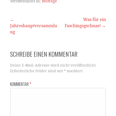
s
e
l
n
Veröffentlicht in:
Beiträge
A
b
p
o
Beitrags-
←
Was für ein
Jahreshauptversammlu
p
o
Faschingsgschnas! →
Navigation
ng
k
SCHREIBE EINEN KOMMENTAR
Deine E-Mail-Adresse wird nicht veröffentlicht.
Erforderliche Felder sind mit
*
markiert
KOMMENTAR
*