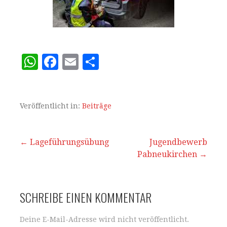
W
F
E
T
h
a
m
ei
at
c
ai
le
s
e
l
n
Veröffentlicht in:
Beiträge
A
b
p
o
Beitrags-
← Lageführungsübung
Jugendbewerb
p
o
Pabneukirchen →
Navigation
k
SCHREIBE EINEN KOMMENTAR
Deine E-Mail-Adresse wird nicht veröffentlicht.