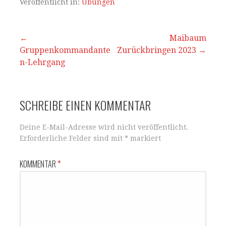
s
e
l
n
Veröffentlicht in:
Übungen
A
b
p
o
Beitrags-
←
Maibaum
Gruppenkommandante
p
o
Zurückbringen 2023 →
Navigation
n-Lehrgang
k
SCHREIBE EINEN KOMMENTAR
Deine E-Mail-Adresse wird nicht veröffentlicht.
Erforderliche Felder sind mit
*
markiert
KOMMENTAR
*